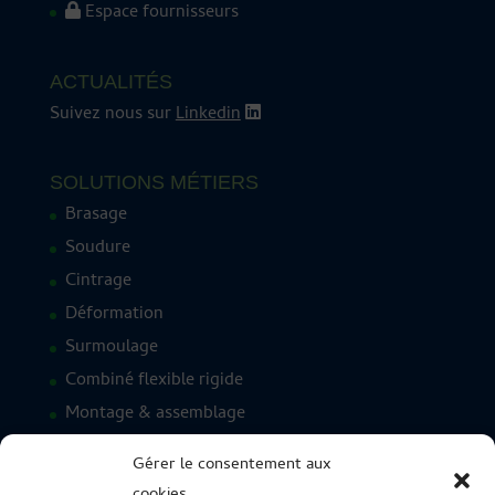
Espace fournisseurs
ACTUALITÉS
Suivez nous sur
Linkedin
SOLUTIONS MÉTIERS
Brasage
Soudure
Cintrage
Déformation
Surmoulage
Combiné flexible rigide
Montage & assemblage
Étanchéité sous pression
Gérer le consentement aux