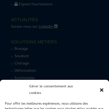
Espace fournisseurs
ACTUALITÉS
Suivez nous sur
Linkedin
SOLUTIONS MÉTIERS
Brasage
Soudure
Cintrage
Déformation
Surmoulage
Combiné flexible rigide
Gérer le consentement aux
Montage & assemblage
cookies
Étanchéité sous pression
Pour offrir les meilleures expériences, nous utilisons des